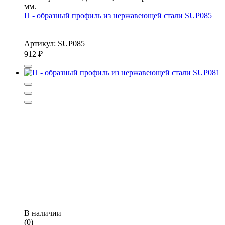
мм.
П - образный профиль из нержавеющей стали SUP085
Артикул: SUP085
912
₽
В наличии
(0)